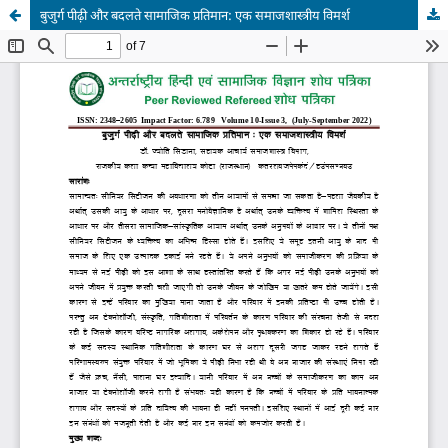
बुजुर्ग पीढ़ी और बदलते सामाजिक प्रतिमान: एक समाजशास्त्रीय विमर्श