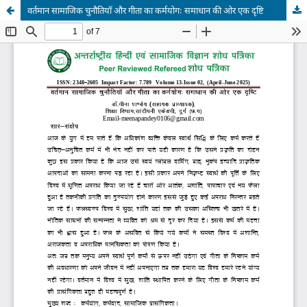
वर्तमान सामाजिक चुनौतियाॅ और गीता का कर्मयोगः समाधान की ओर एक दृष्टि