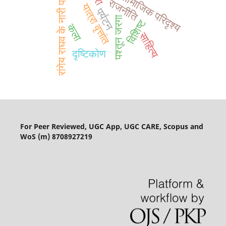
रांगेय राघव के नारी पात्र
सामाजिक परिदृश्य
राजनीति
यात्रा वृत्तांत
पर्यटन
पश्तून जरगा
विशिष्ट
कला
साहित्य
दृष्टिकोण
For Peer Reviewed, UGC App, UGC CARE, Scopus and
WoS (m) 8708927219