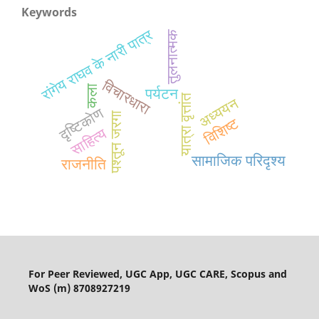
Keywords
रांगेय राघव के नारी पात्र
तुलनात्मक
विचारधारा
कला
पर्यटन
यात्रा वृत्तांत
अध्ययन
दृष्टिकोण
पश्तून जरगा
विशिष्ट
साहित्य
सामाजिक परिदृश्य
राजनीति
For Peer Reviewed, UGC App, UGC CARE, Scopus and
WoS (m) 8708927219