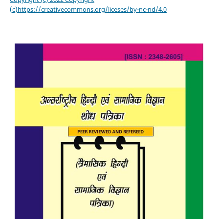
(c)https://creativecommons.org/liceses/by-nc-nd/4.0