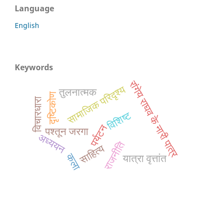
Language
English
Keywords
रांगेय राघव के नारी पात्र
सामाजिक परिदृश्य
तुलनात्मक
दृष्टिकोण
विचारधारा
विशिष्ट
पर्यटन
पश्तून जरगा
अध्ययन
राजनीति
साहित्य
कला
यात्रा वृत्तांत