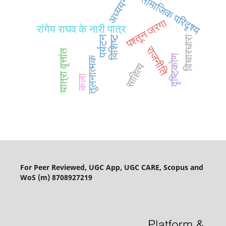
सामाजिक परिदृश्य
अध्ययन
पश्तून जरगा
रांगेय राघव के नारी पात्र
पर्यटन
विशिष्ट
विचारधारा
राजनीति
यात्रा वृत्तांत
दृष्टिकोण
तुलनात्मक
साहित्य
कला
For Peer Reviewed, UGC App, UGC CARE, Scopus and
WoS (m) 8708927219