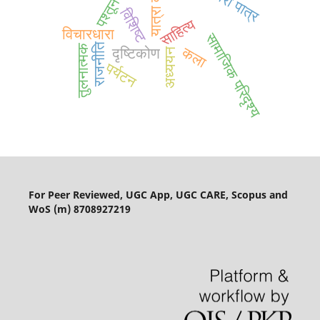
यात्रा वृत्तांत
विशिष्ट
साहित्य
विचारधारा
सामाजिक परिदृश्य
राजनीति
तुलनात्मक
कला
दृष्टिकोण
अध्ययन
पर्यटन
For Peer Reviewed, UGC App, UGC CARE, Scopus and
WoS (m) 8708927219