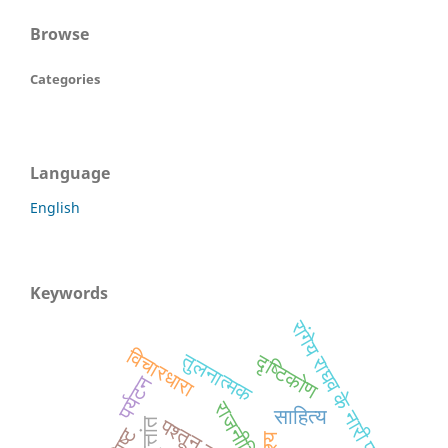
Browse
Categories
Language
English
Keywords
रांगेय राघव के नारी पात्र
विचारधारा
तुलनात्मक
दृष्टिकोण
पर्यटन
राजनीति
साहित्य
पश्तून जरगा