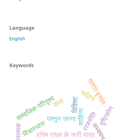
Language
English
Keywords
यात्रा वृत्तांत
पर्यटन
सामाजिक परिदृश्य
विशिष्ट
कला
दृष्टिकोण
साहित्य
राजनीति
पश्तून जरगा
विचारधारा
अध्ययन
तुलनात्मक
रांगेय राघव के नारी पात्र