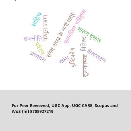
सामाजिक परिदृश्य
रांगेय राघव के नारी पात्र
साहित्य
पश्तून जरगा
यात्रा वृत्तांत
राजनीति
विशिष्ट
पर्यटन
विचारधारा
दृष्टिकोण
अध्ययन
तुलनात्मक
कला
For Peer Reviewed, UGC App, UGC CARE, Scopus and
WoS (m) 8708927219