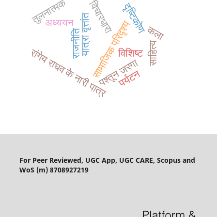
तुलनात्मक
विचारधारा
दृष्टिकोण
यात्रा वृत्तांत
अध्ययन
सामाजिक परिदृश्य
कला
राजनीति
साहित्य
रांगेय राघव के नारी पात्र
विशिष्ट
पश्तून जरगा
पर्यटन
For Peer Reviewed, UGC App, UGC CARE, Scopus and
WoS (m) 8708927219