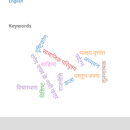
English
Keywords
दृष्टिकोण
सामाजिक परिदृश्य
यात्रा वृत्तांत
रांगेय राघव के नारी पात्र
पर्यटन
अध्ययन
तुलनात्मक
साहित्य
राजनीति
पश्तून जरगा
कला
विशिष्ट
विचारधारा