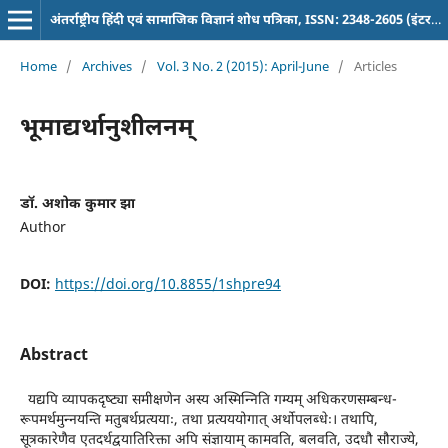
अंतर्राष्ट्रीय हिंदी एवं सामाजिक विज्ञानं शोध पत्रिका, ISSN: 2348-2605 (इंटरनेशनल पत्रिका)
Home
/
Archives
/
Vol. 3 No. 2 (2015): April-June
/
Articles
भूमाद्यर्थानुशीलनम्
डाॅ. अशोक कुमार झा
Author
DOI:
https://doi.org/10.8855/1shpre94
Abstract
यद्यपि व्यापकदृष्ट्या समीक्षणेन अस्य अस्मिन्निति गम्यम् अधिकरणसम्बन्ध-
रूपमर्थमुन्नयन्ति मतुबर्थप्रत्ययाः, तथा प्रत्यययोगात् अर्थोपलब्धेः। तथापि,
सूत्रकारेणैव एतदर्थद्वयातिरिक्ता अपि संज्ञायाम् कामवति, बलवति, उदधौ सौराज्ये,