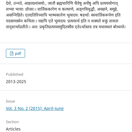
देशे, उन्नते, आहतप्रशंसयोः, जातौ ब्रह्मचारिणि चैतेषु अर्थेषु अपि प्रत्यययोगात्
लभ्या भावाः प्रोक्ताः। वार्तिककारेण च कल्याणे, अङ्गविवृद्धौ, असहने, समूहे,
असन्निहिते। एतदतिरिच्यापि भाष्यकारेण भूमादयः षडर्थाः स्ववार्तिकरूपेण इति
पदसामथ्र्येन कथिताः। यद्यपि एते भूमादयः प्रत्ययार्थ इति न शक्यते वक्तुं तावता
तादृशार्थाप्रतीतेः। अतः प्रकृतिप्रत्ययसमुदितस्यैव एतेऽर्थास्तत्र तत्र यथास्थलं बोध्यन्ते।
pdf
Published
2013-2025
Issue
Vol. 3 No. 2 (2015): April-June
Section
Articles