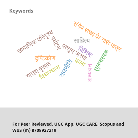
Keywords
रांगेय राघव के नारी पात्र
सामाजिक परिदृश्य
पर्यटन
साहित्य
पश्तून जरगा
विशिष्ट
तुलनात्मक
दृष्टिकोण
कला
राजनीति
यात्रा वृत्तांत
विचारधारा
अध्ययन
For Peer Reviewed, UGC App, UGC CARE, Scopus and
WoS (m) 8708927219