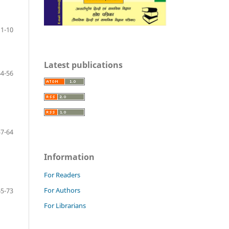
1-10
Latest publications
44-56
57-64
Information
For Readers
For Authors
65-73
For Librarians